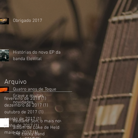
Obrigado 2017
Histórias do novo EP da
banda EloVital
Arquivo
Quatro anos de Toque
Grave e muitas
fevereiro de 2018
(1)
1 post
novidades
dezembro de 2017
(1)
1 post
outubro de 2017
(1)
1 post
agosto de 2017
(1)
1 post
Redland Son, o mais novo
junho de 2017
(1)
1 post
álbum de Luke de Held &
maio de 2017
(1)
1 post
The Lucky Band