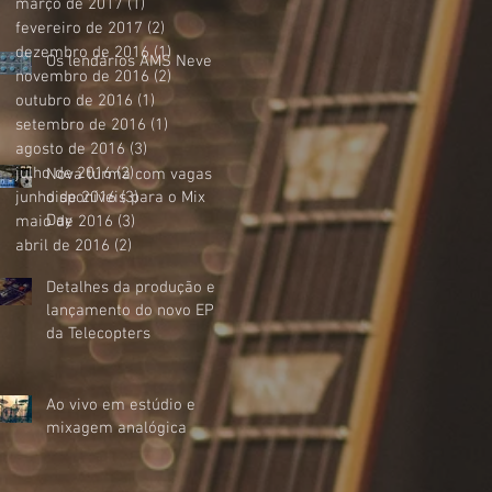
março de 2017
(1)
1 post
fevereiro de 2017
(2)
2 posts
dezembro de 2016
(1)
1 post
Os lendários AMS Neve
novembro de 2016
(2)
2 posts
outubro de 2016
(1)
1 post
setembro de 2016
(1)
1 post
agosto de 2016
(3)
3 posts
julho de 2016
(2)
2 posts
Nova turma com vagas
junho de 2016
disponíveis para o Mix
(3)
3 posts
Day
maio de 2016
(3)
3 posts
abril de 2016
(2)
2 posts
Detalhes da produção e
lançamento do novo EP
da Telecopters
Ao vivo em estúdio e
mixagem analógica