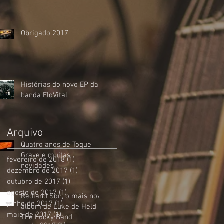
Obrigado 2017
Histórias do novo EP da
banda EloVital
Arquivo
Quatro anos de Toque
Grave e muitas
fevereiro de 2018
(1)
1 post
novidades
dezembro de 2017
(1)
1 post
outubro de 2017
(1)
1 post
agosto de 2017
(1)
1 post
Redland Son, o mais novo
junho de 2017
(1)
1 post
álbum de Luke de Held &
maio de 2017
(1)
1 post
The Lucky Band