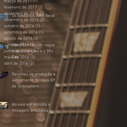
março de 2017
(1)
1 post
fevereiro de 2017
(2)
2 posts
dezembro de 2016
(1)
1 post
Os lendários AMS Neve
novembro de 2016
(2)
2 posts
outubro de 2016
(1)
1 post
setembro de 2016
(1)
1 post
agosto de 2016
(3)
3 posts
julho de 2016
(2)
2 posts
Nova turma com vagas
junho de 2016
disponíveis para o Mix
(3)
3 posts
Day
maio de 2016
(3)
3 posts
abril de 2016
(2)
2 posts
Detalhes da produção e
lançamento do novo EP
da Telecopters
Ao vivo em estúdio e
mixagem analógica