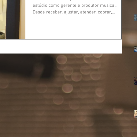
estúdio como gerente e produtor musical.
Desde receber, ajustar, atender, cobrar,
limpar,...