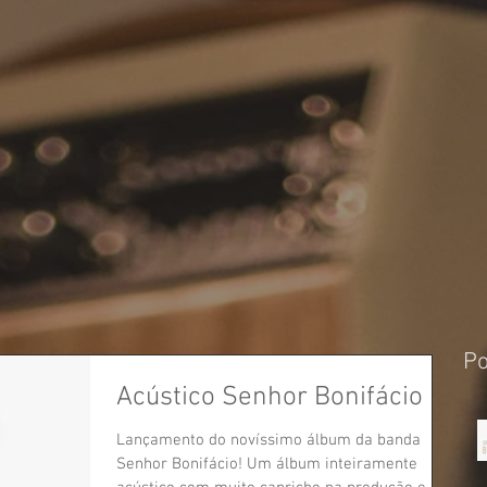
Po
Acústico Senhor Bonifácio
Lançamento do novíssimo álbum da banda
Senhor Bonifácio! Um álbum inteiramente