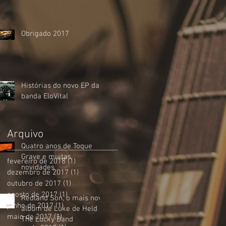
Obrigado 2017
Histórias do novo EP da
banda EloVital
Arquivo
Quatro anos de Toque
Grave e muitas
fevereiro de 2018
(1)
1 post
novidades
dezembro de 2017
(1)
1 post
outubro de 2017
(1)
1 post
agosto de 2017
(1)
1 post
Redland Son, o mais novo
junho de 2017
(1)
1 post
álbum de Luke de Held &
maio de 2017
(1)
1 post
The Lucky Band