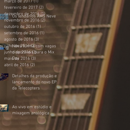
março de 2017
(1)
1 post
fevereiro de 2017
(2)
2 posts
dezembro de 2016
(1)
1 post
Os lendários AMS Neve
novembro de 2016
(2)
2 posts
outubro de 2016
(1)
1 post
setembro de 2016
(1)
1 post
agosto de 2016
(3)
3 posts
julho de 2016
(2)
2 posts
Nova turma com vagas
junho de 2016
disponíveis para o Mix
(3)
3 posts
Day
maio de 2016
(3)
3 posts
abril de 2016
(2)
2 posts
Detalhes da produção e
lançamento do novo EP
da Telecopters
Ao vivo em estúdio e
mixagem analógica