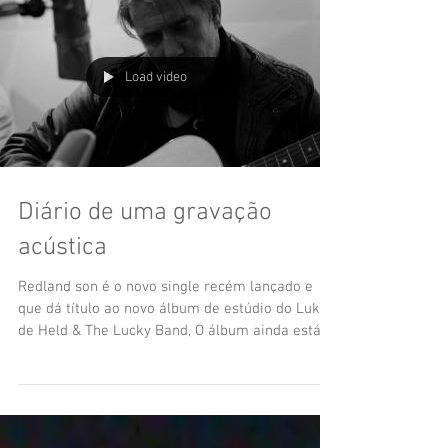
Load video
Diário de uma gravação
acústica
Redland son é o novo single recém lançado e
que dá título ao novo álbum de estúdio do Luke
de Held & The Lucky Band, O álbum ainda está...