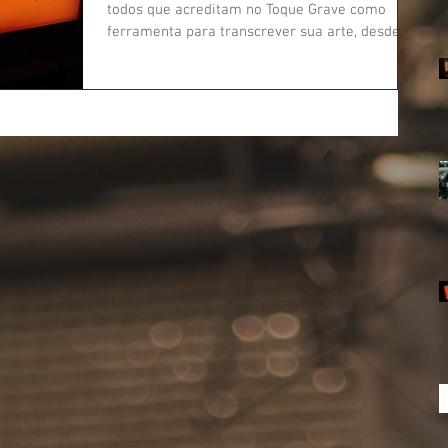
todos que acreditam no Toque Grave como
ferramenta para transcrever sua arte, desde
as...