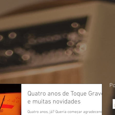
Po
Quatro anos de Toque Grave
e muitas novidades
Quatro anos, já? Queria começar agradecendo