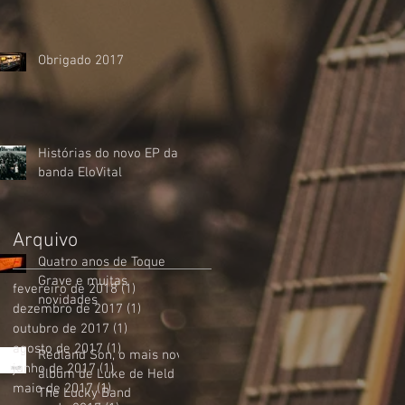
Obrigado 2017
Histórias do novo EP da
banda EloVital
Arquivo
Quatro anos de Toque
Grave e muitas
fevereiro de 2018
(1)
1 post
novidades
dezembro de 2017
(1)
1 post
outubro de 2017
(1)
1 post
agosto de 2017
(1)
1 post
Redland Son, o mais novo
junho de 2017
(1)
1 post
álbum de Luke de Held &
maio de 2017
(1)
1 post
The Lucky Band