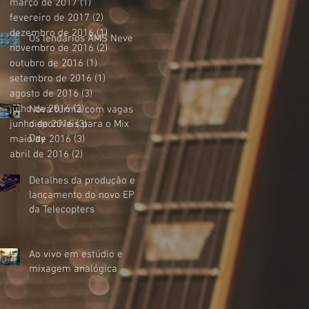
março de 2017
(1)
1 post
fevereiro de 2017
(2)
2 posts
dezembro de 2016
(1)
1 post
Os lendários AMS Neve
novembro de 2016
(2)
2 posts
outubro de 2016
(1)
1 post
setembro de 2016
(1)
1 post
agosto de 2016
(3)
3 posts
julho de 2016
(2)
2 posts
Nova turma com vagas
junho de 2016
disponíveis para o Mix
(3)
3 posts
Day
maio de 2016
(3)
3 posts
abril de 2016
(2)
2 posts
Detalhes da produção e
lançamento do novo EP
da Telecopters
Ao vivo em estúdio e
mixagem analógica