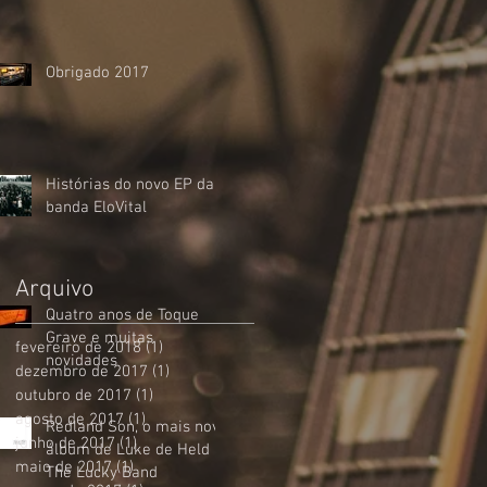
Obrigado 2017
Histórias do novo EP da
banda EloVital
Arquivo
Quatro anos de Toque
Grave e muitas
fevereiro de 2018
(1)
1 post
novidades
dezembro de 2017
(1)
1 post
outubro de 2017
(1)
1 post
agosto de 2017
(1)
1 post
Redland Son, o mais novo
junho de 2017
(1)
1 post
álbum de Luke de Held &
maio de 2017
(1)
1 post
The Lucky Band