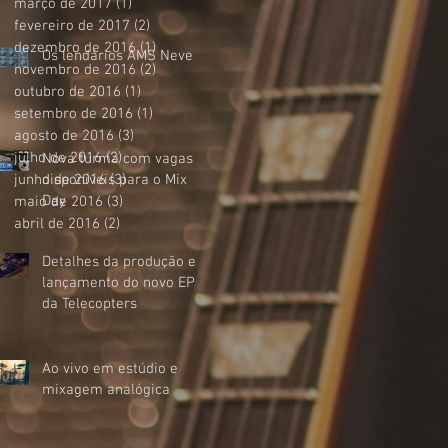
março de 2017
(1)
1 post
fevereiro de 2017
(2)
2 posts
dezembro de 2016
(1)
1 post
Os lendários AMS Neve
novembro de 2016
(2)
2 posts
outubro de 2016
(1)
1 post
setembro de 2016
(1)
1 post
agosto de 2016
(3)
3 posts
julho de 2016
(2)
2 posts
Nova turma com vagas
junho de 2016
disponíveis para o Mix
(3)
3 posts
Day
maio de 2016
(3)
3 posts
abril de 2016
(2)
2 posts
Detalhes da produção e
lançamento do novo EP
da Telecopters
Ao vivo em estúdio e
mixagem analógica