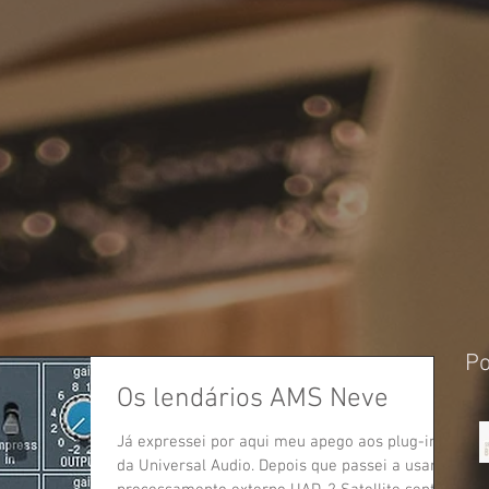
Po
Os lendários AMS Neve
Já expressei por aqui meu apego aos plug-ins
da Universal Audio. Depois que passei a usar o