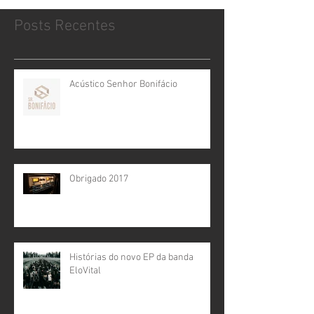
Posts Recentes
Acústico Senhor Bonifácio
Obrigado 2017
Histórias do novo EP da banda
EloVital