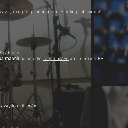
ravação e pós-produção em estúdio profissional!
2 Sábados:
 da manhã
no estúdio
Toque Grave
em Londrina-PR.
ravação e direção)