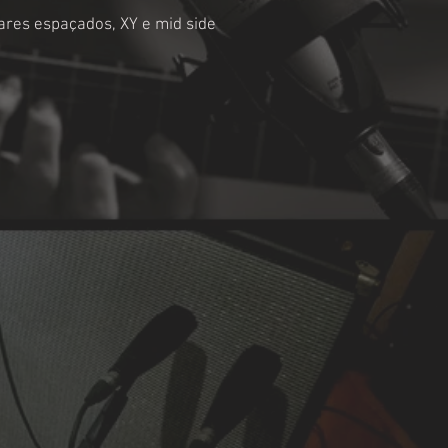
ares espaçados, XY e mid side