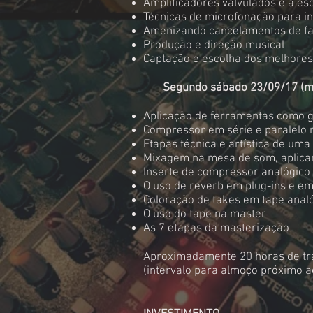
Amplificadores valvulados e a es
Técnicas de microfonação para in
Amenizando cancelamentos de fa
Produção e direção musical
Captação e escolha dos melhores
Segundo sábado 23/09/17 (mi
Aplicação de ferramentas como ga
Compressor em série e paralelo 
Etapas técnica e artística de um
Mixagem na mesa de som, aplican
Inserte de compressor analógico
O uso de reverb em plug-ins e em
Coloração de takes em tape anal
O uso do tape na master
As 7 etapas da masterização
Aproximadamente 20 horas de trab
(intervalo para almoço próximo a