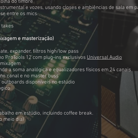
colha do timbre
strumental e vozes, usando closes e ambiências de sala em p
se entre os mics
 takes
xagem e masterização)
te, expander, filtros high/low pass
no ProTools 12 com plug-ins exclusivos
Universal Audio
a mixagem
do a soma analógica e equalizadores físicos em 24 canais
 no canal e no master buss
 outboards disponíveis no estúdio
ógico
alho em estúdio, incluindo coffee break.
o meio dia)