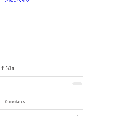
v=1s2wSWYxi3A
Comentários