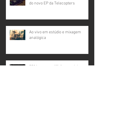
do novo EP da Telecopters
Ao vivo em estúdio e mixagem
analógica
2016, um ano difícil que exigiu ao
máximo
Arquivo
fevereiro de 2018
(1)
1 post
dezembro de 2017
(1)
1 post
outubro de 2017
(1)
1 post
agosto de 2017
(1)
1 post